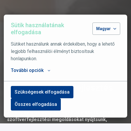
Sütik használatának
Magyar
elfogadása
Sütiket használunk annak érdekében, hogy a lehető 
legjobb felhasználói élményt biztosítsuk 
honlapunkon.
További opciók
Egyedi Szoftverfejlesztés
Szükségesek elfogadása
Összes elfogadása
Arra specializálódtunk, hogy kulcsrakész egyedi 
szoftverfejlesztési megoldásokat nyújtsunk, 
amelyek személyre szabottan megfelelnek a 